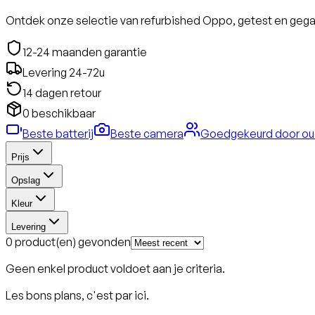
Ontdek onze selectie van refurbished Oppo, getest en geg
12-24 maanden garantie
Levering 24-72u
14 dagen retour
0 beschikbaar
Beste batterij
Beste camera
Goedgekeurd door ou
Prijs
Opslag
Kleur
Levering
0 product(en) gevonden
Geen enkel product voldoet aan je criteria.
Les bons plans, c'est par ici.