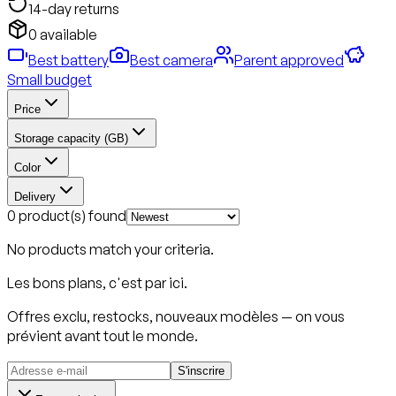
14-day returns
0 available
Best battery
Best camera
Parent approved
Small budget
Price
Storage capacity (GB)
Color
Delivery
0 product(s) found
No products match your criteria.
Les bons plans, c'est par ici.
Offres exclu, restocks, nouveaux modèles — on vous
prévient avant tout le monde.
S'inscrire