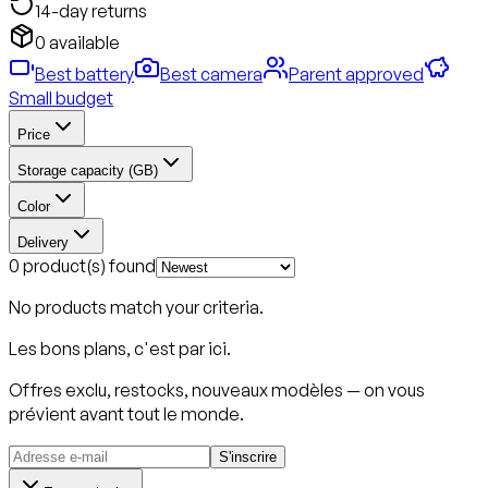
14-day returns
0 available
Best battery
Best camera
Parent approved
Small budget
Price
Storage capacity (GB)
Color
Delivery
0 product(s) found
No products match your criteria.
Les bons plans, c'est par ici.
Offres exclu, restocks, nouveaux modèles — on vous
prévient avant tout le monde.
S'inscrire