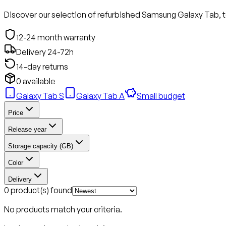
Discover our selection of refurbished Samsung Galaxy Tab, 
12-24 month warranty
Delivery 24-72h
14-day returns
0 available
Galaxy Tab S
Galaxy Tab A
Small budget
Price
Release year
Storage capacity (GB)
Color
Delivery
0 product(s) found
No products match your criteria.